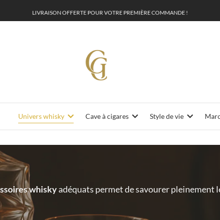
L
I
V
R
A
I
S
O
N
O
F
F
E
R
T
E
P
O
U
T
R
E
P
R
E
M
I
È
R
E
C
O
M
M
A
N
D
E
!
R
V
Univers whisky
Cave à cigares
Style de vie
Maro
ssoires whisky
adéquats permet de savourer pleinement les