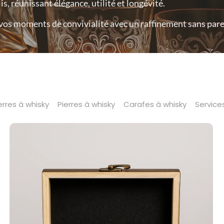
s, réunissant élégance, utilité et longévité.
 vos moments de convivialité avec un raffinement sans parei
rres à whisky
Pierres à whisky
Carafes à whisky
Service