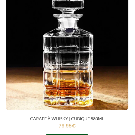
CARAFE À WHISKY | CUBIQUE 880ML
79.95
€