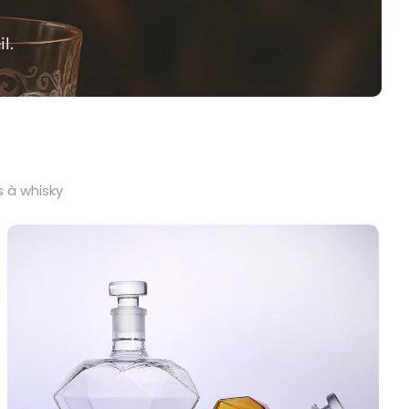
l.
s à whisky