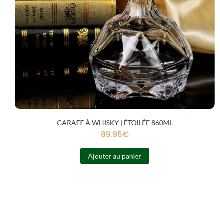
CARAFE À WHISKY | ÉTOILÉE 860ML
89.95
€
Ajouter au panier