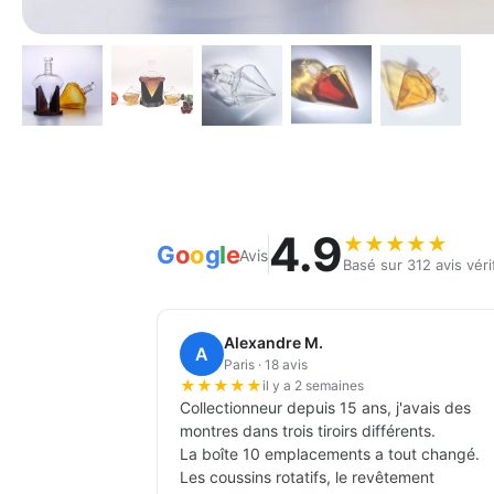
4.9
★
★
★
★
★
G
o
o
g
l
e
Avis
Basé sur 312 avis véri
Alexandre M.
A
Paris · 18 avis
★
★
★
★
★
il y a 2 semaines
Collectionneur depuis 15 ans, j'avais des
montres dans trois tiroirs différents.
La boîte 10 emplacements a tout changé.
Les coussins rotatifs, le revêtement