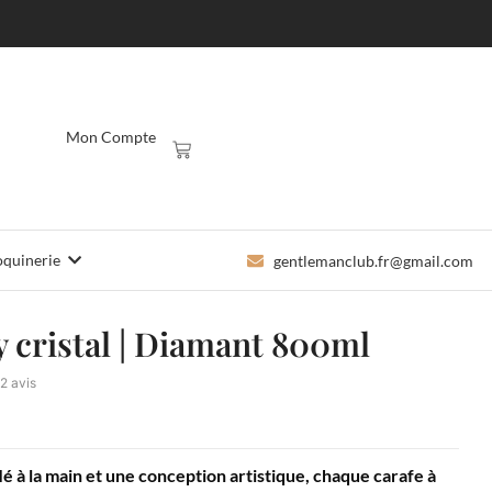
Mon Compte
quinerie
gentlemanclub.fr@gmail.com
y cristal | Diamant 800ml
12 avis
flé à la main et une conception artistique, chaque carafe à