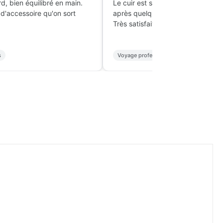
rd, bien équilibré en main.
Le cuir est solide et s'est joliment
 d'accessoire qu'on sort
après quelques semaines.
Très satisfait.
s
Voyage professionnel