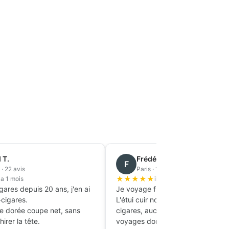
 T.
Frédéric B.
F
· 22 avis
Paris · 11 avis
★
★
★
★
★
y a 1 mois
il y a 1 mois
ares depuis 20 ans, j'en ai
Je voyage fréquemment pour le tr
cigares.
L'étui cuir noir protège parfaiteme
e dorée coupe net, sans
cigares, aucun ne s'est abîmé en 
irer la tête.
voyages dont deux longs courrier