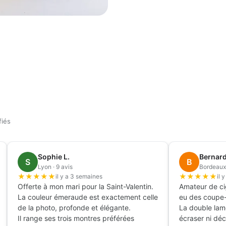
fiés
Sophie L.
Bernard
S
B
Lyon · 9 avis
Bordeaux 
★
★
★
★
★
★
★
★
★
★
il y a 3 semaines
il 
Offerte à mon mari pour la Saint-Valentin.
Amateur de cig
La couleur émeraude est exactement celle
eu des coupe-
de la photo, profonde et élégante.
La double lam
Il range ses trois montres préférées
écraser ni déch