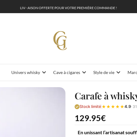
L
I
V
R
A
I
S
O
N
O
F
E
R
T
E
P
O
U
R
V
O
T
R
E
P
R
E
M
I
È
R
E
C
O
M
M
A
N
D
E
!
F
Univers whisky
Cave à cigares
Style de vie
Maro
Carafe à whisk
★
★
★
★
★
Stock limité
4.9
· 3
129.95
€
En unissant l’artisanat souf