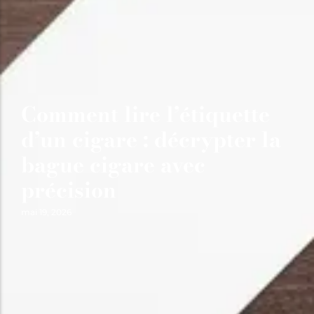
Comment lire l’étiquette
d’un cigare : décrypter la
bague cigare avec
précision
mai 19, 2026