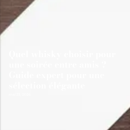
Quel whisky choisir pour
une soirée entre amis ?
Guide expert pour une
sélection élégante
mai 23, 2026