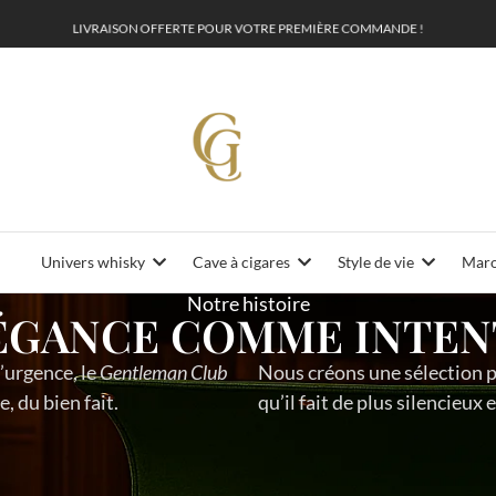
L
I
V
R
A
I
S
O
N
O
F
F
E
R
P
O
U
R
V
O
T
R
E
P
R
E
M
I
È
R
E
C
O
M
M
A
N
D
E
!
T
Univers whisky
Cave à cigares
Style de vie
Maro
Notre histoire
LÉGANCE COMME INTEN
’urgence, le
Gentleman Club
Nous créons une sélection
e, du bien fait.
qu’il fait de plus silencieux e