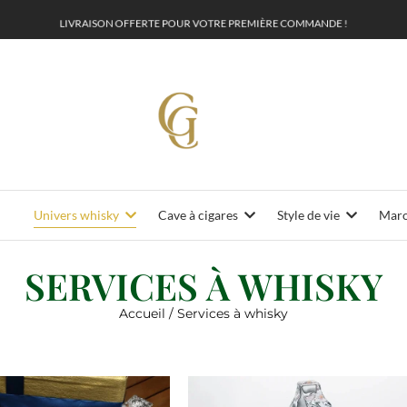
L
I
V
R
A
I
S
O
N
O
F
F
E
R
T
E
O
U
R
V
O
T
R
E
P
R
E
M
I
È
R
E
C
O
M
M
A
N
D
E
!
Univers whisky
Cave à cigares
Style de vie
Maro
SERVICES À WHISKY
Accueil
/ Services à whisky
on #Gentleman
Services à whisky