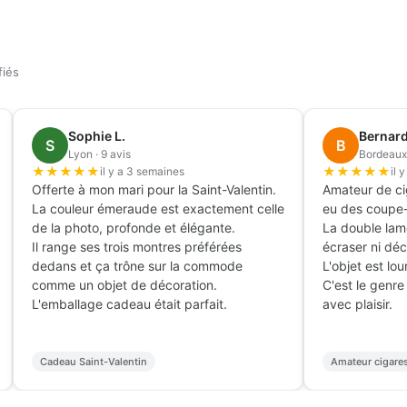
fiés
Henri D.
Philippe M.
H
P
Nice · 35 avis
Cannes · 7 avis
★
★
★
★
★
★
★
★
★
★
il y a 2 mois
il y a 2 mois
ave livrée avec hygromètre et
Sur ma terrasse côté 
midificateur inclus, c'est ce qui m'a
blanc fait vraiment l'
onvaincu.
prestige.
ontée en humidité en 48h avec deux
L'encoche pour le cig
onges d'eau distillée.
il ne glisse pas.
es Romeo y Julieta dorment à 70%
Facile à nettoyer, le 
epuis 3 semaines, impeccable.
Très bel objet, il atti
ur le prix, aucun concurrent sérieux.
en extérieur.
Cave à cigares
Terrasse