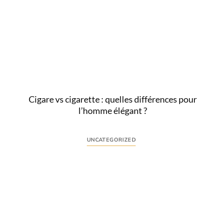
Comprendre l’enjeu : pourquoi protéger le cuir de la
pluie est essentiel Le cuir, matière noble par
excellence, séduit par...
Lire
Cigare vs cigarette : quelles différences pour
l’homme élégant ?
UNCATEGORIZED
Comprendre l’intention derrière « cigare vs
cigarette » L’expression « cigare vs cigarette » traduit
une interrogation claire : quelles sont les différences
fondamentales...