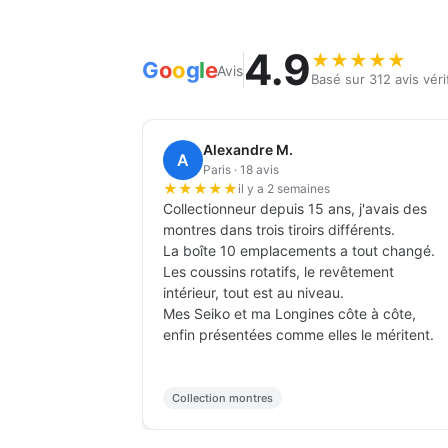
4.9
★
★
★
★
★
G
o
o
g
l
e
Avis
Basé sur 312 avis véri
Frédéric B.
F
Paris · 11 avis
★
★
★
★
★
il y a 1 mois
s, j'en ai
Je voyage fréquemment pour le travail.
C
L'étui cuir noir protège parfaitement les
hu
t, sans
cigares, aucun ne s'est abîmé en 4
c
voyages dont deux longs courriers.
M
 en main.
Le cuir est solide et s'est joliment patiné
ép
on sort
après quelques semaines.
M
Très satisfait.
d
Po
Voyage professionnel