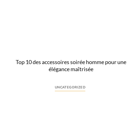
Comprendre l’intention derrière « cigare succès »
L’association entre cigare et succès intrigue de
nombreux hommes soucieux de leur image. Derrière
la...
Lire
Top 10 des accessoires soirée homme pour une
élégance maîtrisée
UNCATEGORIZED
Comprendre l’intention derrière “accessoires soirée
homme” L’expression accessoires soirée homme
traduit une recherche ciblée : choisir des éléments
vestimentaires et...