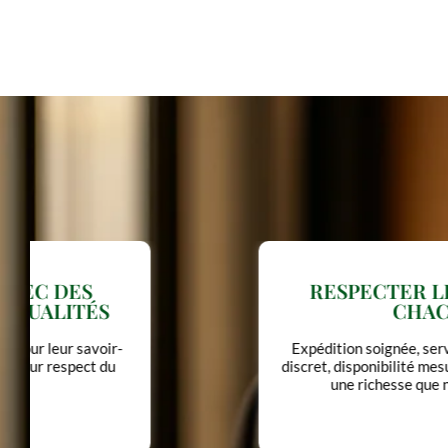
RESPECTER LE TEMPS DE
CHACUN
Expédition soignée, service client humain et
discret, disponibilité mesurée : votre temps est
une richesse que nous honorons.