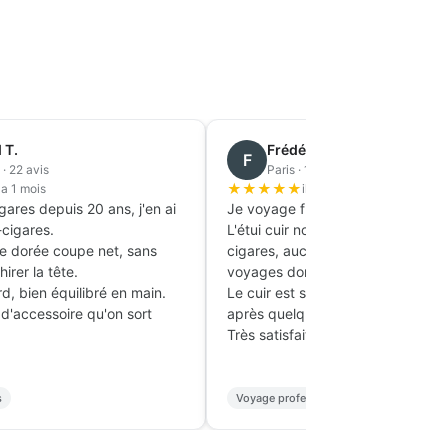
Mathieu R.
M
Rennes · 14 avis
★
★
★
★
★
il y a 2 mois
mer, ce cendrier
Achetée pour assortir à mes souliers
effet d'un objet de
Oxford noirs.
Le cuir est ferme mais souple, la boucle
are est bien pensée,
dorée est solide et ne raye pas.
Après 2 mois de port quasi quotidien,
blanc ne jaunit pas.
aucun signe de faiblesse.
re l'œil à chaque dîner
Le détail doré crée un accord parfait av
une montre à bracelet doré.
Tenue habillée