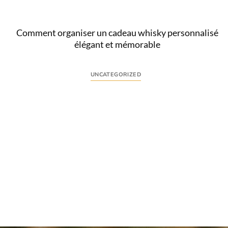
Lire
Comment organiser un cadeau whisky personnalisé
élégant et mémorable
UNCATEGORIZED
Comprendre l’intention derrière le cadeau whisky
personnalisé La recherche « cadeau whisky
personnalisé » traduit une attente précise : offrir un
présent...
Lire