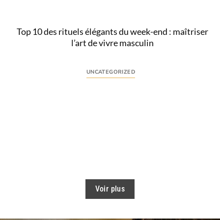
Lire
Top 10 des rituels élégants du week-end : maîtriser
l’art de vivre masculin
UNCATEGORIZED
Comprendre l’intention derrière le rituel week-end
élégant La recherche d’un rituel week-end élégant
traduit un besoin précis : instaurer des...
Lire
Voir plus