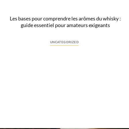
Lire
Les bases pour comprendre les arômes du whisky :
guide essentiel pour amateurs exigeants
UNCATEGORIZED
Comprendre l’intention derrière la recherche
« arômes whisky » La recherche « arômes whisky »
traduit une volonté d’aller au-delà de la simple
dégustation...
Lire