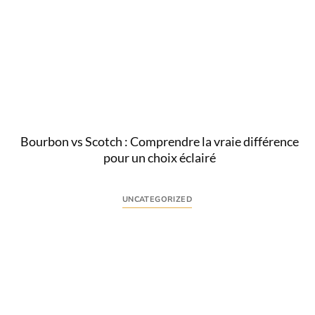
Comprendre l’intention derrière « protéger cuir
pluie » L’homme exigeant qui recherche comment
protéger le cuir contre la pluie ne cherche pas...
Lire
Bourbon vs Scotch : Comprendre la vraie différence
pour un choix éclairé
UNCATEGORIZED
Comprendre l’intention derrière « bourbon vs
scotch » La recherche « bourbon vs scotch » traduit
une interrogation précise : quelles sont les
différences...