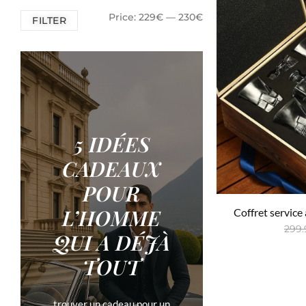
Price:
229€
—
230€
FILTER
5 IDÉES
CADEAUX
POUR
L’HOMME
Coffret service 
299.
QUI A DÉJÀ
TOUT
Ajou
trouver un cadeau pour un