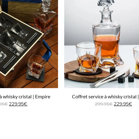
à whisky cristal | Empire
Coffret service à whisky cristal 
229.95
€
229.95
€
95
€
299.95
€
ter au panier
Ajouter au panier