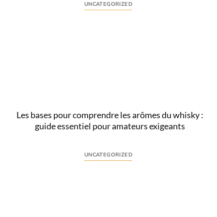
UNCATEGORIZED
Comprendre l’intention derrière « bourbon vs
scotch » La recherche « bourbon vs scotch » traduit
une interrogation précise : quelles sont les
différences...
Lire
Les bases pour comprendre les arômes du whisky :
guide essentiel pour amateurs exigeants
UNCATEGORIZED
Comprendre l’intention derrière la recherche
« arômes whisky » La recherche « arômes whisky »
traduit une volonté d’aller au-delà de la simple
dégustation...