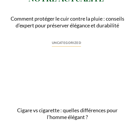
Comment protéger le cuir contre la pluie : conseils
d’expert pour préserver élégance et durabilité
UNCATEGORIZED
Comprendre l’enjeu : pourquoi protéger le cuir de la
pluie est essentiel Le cuir, matière noble par
excellence, séduit par...
Lire
Cigare vs cigarette : quelles différences pour
l’homme élégant ?