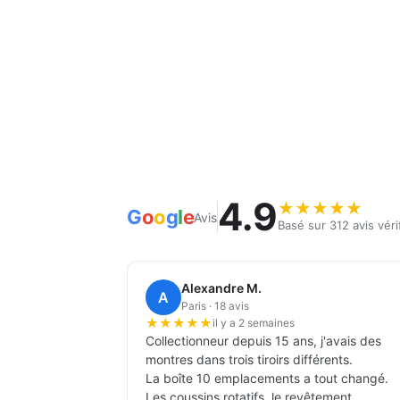
4.9
★
★
★
★
★
G
o
o
g
l
e
Avis
Basé sur 312 avis véri
Frédéric B.
F
Paris · 11 avis
★
★
★
★
★
il y a 1 mois
s, j'en ai
Je voyage fréquemment pour le travail.
C
L'étui cuir noir protège parfaitement les
hu
t, sans
cigares, aucun ne s'est abîmé en 4
c
voyages dont deux longs courriers.
M