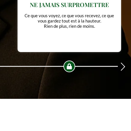
CHOISIR PEU, MAIS CHOISIR
JUSTE
Chaque pièce est sélectionnée pour sa
cohérence, sa fonction et sa justesse pas pour
remplir un catalogue.