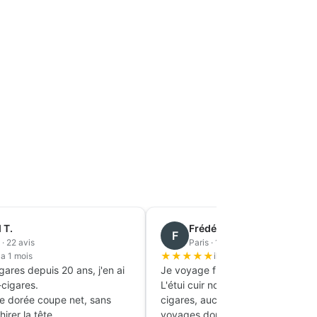
Mathieu R.
M
Rennes · 14 avis
★
★
★
★
★
il y a 2 mois
mer, ce cendrier
Achetée pour assortir à mes souliers
effet d'un objet de
Oxford noirs.
Le cuir est ferme mais souple, la boucle
are est bien pensée,
dorée est solide et ne raye pas.