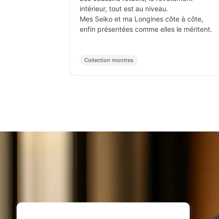
 en main.
Le cuir est solide et s'est joliment patiné
ép
on sort
après quelques semaines.
M
Très satisfait.
d
Po
Voyage professionnel