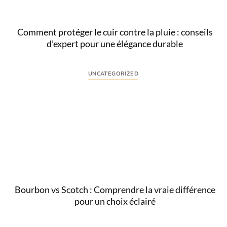
Comment protéger le cuir contre la pluie : conseils
d’expert pour une élégance durable
UNCATEGORIZED
Comprendre l’intention derrière « protéger cuir
pluie » L’homme exigeant qui recherche comment
protéger le cuir contre la pluie ne cherche pas...
Lire
Bourbon vs Scotch : Comprendre la vraie différence
pour un choix éclairé