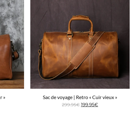
r »
Sac de voyage | Retro « Cuir vieux »
199.95
€
299.95
€
Ajouter au panier