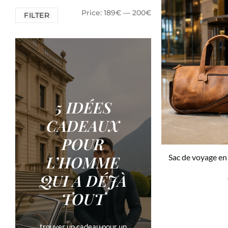
Price:
189€
—
200€
FILTER
5 IDÉES
CADEAUX
POUR
Sac de voyage en 
L’HOMME
QUI A DÉJÀ
TOUT
Ajou
trouver un cadeau pour un