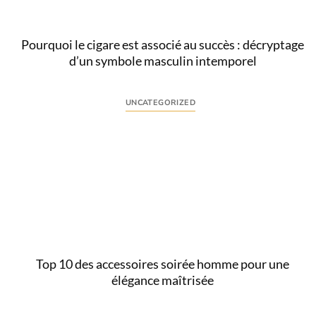
Pourquoi le cigare est associé au succès : décryptage
d’un symbole masculin intemporel
UNCATEGORIZED
Comprendre l’intention derrière « cigare succès »
L’association entre cigare et succès intrigue de
nombreux hommes soucieux de leur image. Derrière
la...
Lire
Top 10 des accessoires soirée homme pour une
élégance maîtrisée