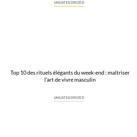
UNCATEGORIZED
Comprendre l’intention derrière « cigare vs
cigarette » L’expression « cigare vs cigarette » traduit
une interrogation claire : quelles sont les différences
fondamentales...
Lire
Top 10 des rituels élégants du week-end : maîtriser
l’art de vivre masculin
UNCATEGORIZED
Comprendre l’intention derrière le rituel week-end
élégant La recherche d’un rituel week-end élégant
traduit un besoin précis : instaurer des...