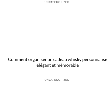
UNCATEGORIZED
Comprendre l’intention derrière “accessoires soirée
homme” L’expression accessoires soirée homme
traduit une recherche ciblée : choisir des éléments
vestimentaires et...
Lire
Comment organiser un cadeau whisky personnalisé
élégant et mémorable
UNCATEGORIZED
Comprendre l’intention derrière le cadeau whisky
personnalisé La recherche « cadeau whisky
personnalisé » traduit une attente précise : offrir un
présent...