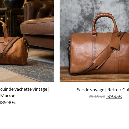
cuir de vachette vintage |
Sac de voyage | Retro « Cui
Marron
199.95
€
299.95
€
189.90
€
Ajouter au panier
ter au panier