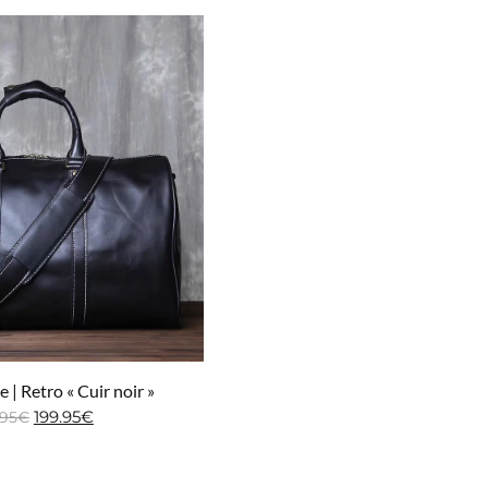
 | Retro « Cuir noir »
199.95
€
.95
€
ter au panier