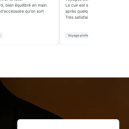
Après 2 mois de port quasi quotidien,
blanc ne jaunit pas.
aucun signe de faiblesse.
re l'œil à chaque dîner
Le détail doré crée un accord parfait av
une montre à bracelet doré.
Tenue habillée