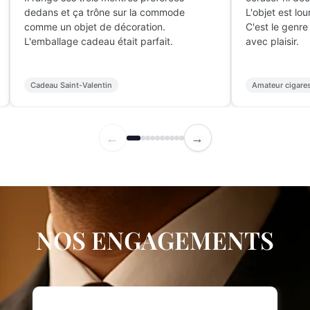
onges d'eau distillée.
il ne glisse pas.
es Romeo y Julieta dorment à 70%
Facile à nettoyer, le 
epuis 3 semaines, impeccable.
Très bel objet, il atti
ur le prix, aucun concurrent sérieux.
en extérieur.
Cave à cigares
Terrasse
←
→
NOS ENGAGEMENTS