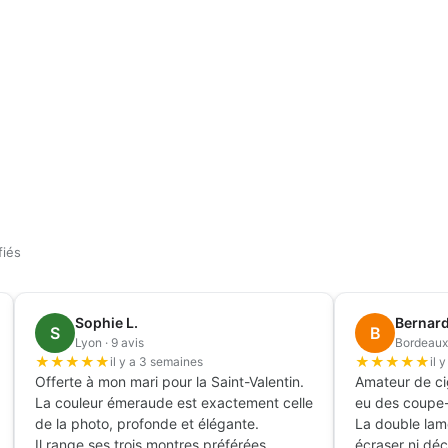
fiés
Henri D.
Philippe M.
H
P
Nice · 35 avis
Cannes · 7 avis
★
★
★
★
★
★
★
★
★
★
il y a 2 mois
il y a 2 mois
ave livrée avec hygromètre et
Sur ma terrasse côté 
midificateur inclus, c'est ce qui m'a
blanc fait vraiment l'
onvaincu.
prestige.
ontée en humidité en 48h avec deux
L'encoche pour le cig