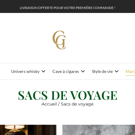
L
I
V
R
A
I
S
O
N
O
F
F
E
R
T
E
P
O
T
R
E
P
R
E
M
I
È
R
E
C
O
M
M
A
N
D
E
!
U
R
O
V
Univers whisky
Cave à cigares
Style de vie
Maro
SACS DE VOYAGE
Accueil
/ Sacs de voyage
voyage
Sélection #Gentleman