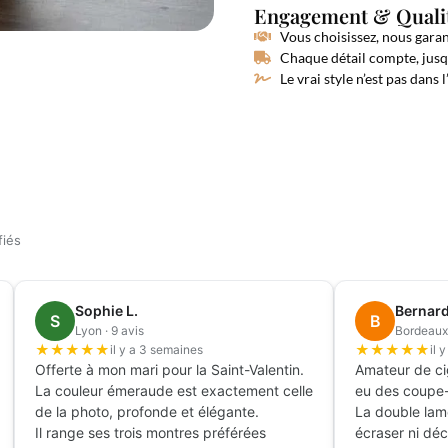
Engagement & Quali
Vous choisissez, nous gara
Chaque détail compte, jusqu
Le vrai style n’est pas dans l
fiés
Sophie L.
Bernard
S
B
Lyon · 9 avis
Bordeaux 
★
★
★
★
★
★
★
★
★
★
il y a 3 semaines
il 
Offerte à mon mari pour la Saint-Valentin.
Amateur de cig
La couleur émeraude est exactement celle
eu des coupe-
de la photo, profonde et élégante.
La double lam
Il range ses trois montres préférées
écraser ni déch