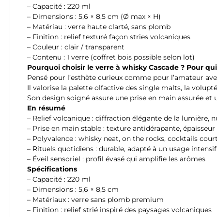
– Capacité : 220 ml
– Dimensions : 5,6 × 8,5 cm (Ø max × H)
– Matériau : verre haute clarté, sans plomb
– Finition : relief texturé façon stries volcaniques
– Couleur : clair / transparent
– Contenu : 1 verre (coffret bois possible selon lot)
Pourquoi choisir le verre à whisky Cascade ? Pour qui
Pensé pour l’esthète curieux comme pour l’amateur avert
Il valorise la palette olfactive des single malts, la vol
Son design soigné assure une prise en main assurée et un
En résumé
– Relief volcanique : diffraction élégante de la lumière
– Prise en main stable : texture antidérapante, épaisseu
– Polyvalence : whisky neat, on the rocks, cocktails cou
– Rituels quotidiens : durable, adapté à un usage intens
– Éveil sensoriel : profil évasé qui amplifie les arômes
Spécifications
– Capacité : 220 ml
– Dimensions : 5,6 × 8,5 cm
– Matériaux : verre sans plomb premium
– Finition : relief strié inspiré des paysages volcaniques