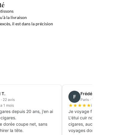
té
ntissons
’à la livraison
’excès, il est dans la précision
 T.
Frédéric B.
F
· 22 avis
Paris · 11 avis
★
★
★
★
★
y a 1 mois
il y a 1 mois
ares depuis 20 ans, j'en ai
Je voyage fréquemment pour le tr
cigares.
L'étui cuir noir protège parfaiteme
e dorée coupe net, sans
cigares, aucun ne s'est abîmé en 
irer la tête.
voyages dont deux longs courrier