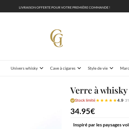
L
I
V
R
A
I
S
O
N
R
T
E
P
O
U
R
V
O
T
R
E
P
R
E
M
I
È
R
E
C
O
M
M
A
N
D
E
!
O
F
F
E
Univers whisky
Cave à cigares
Style de vie
Maro
Verre à whisky
★
★
★
★
★
Stock limité
4.9
· 3
34.95
€
Inspiré par les paysages vo