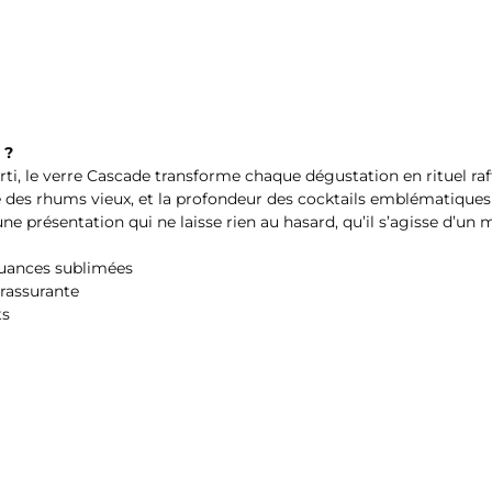
 ?
i, le verre Cascade transforme chaque dégustation en rituel raff
upté des rhums vieux, et la profondeur des cocktails emblématiques
e présentation qui ne laisse rien au hasard, qu’il s’agisse d’un
, nuances sublimées
r rassurante
rts
if