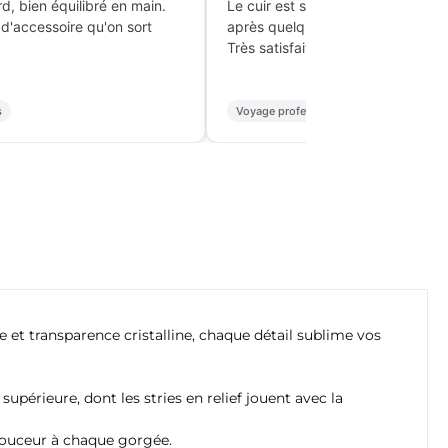
rd, bien équilibré en main.
Le cuir est solide et s'est joliment
 d'accessoire qu'on sort
après quelques semaines.
Très satisfait.
s
Voyage professionnel
e et transparence cristalline, chaque détail sublime vos
périeure, dont les stries en relief jouent avec la
a douceur à chaque gorgée.