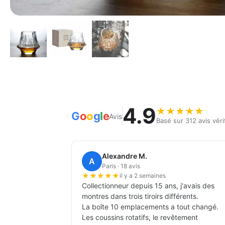
4.9
★
★
★
★
★
G
o
o
g
l
e
Avis
Basé sur 312 avis véri
Alexandre M.
A
Paris · 18 avis
★
★
★
★
★
il y a 2 semaines
Collectionneur depuis 15 ans, j'avais des
montres dans trois tiroirs différents.
La boîte 10 emplacements a tout changé.
Les coussins rotatifs, le revêtement