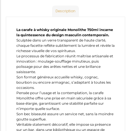
Description
La carafe à whisky originale Monolithe 750ml incarne
la quintessence du design masculin contemporain.
Sculptée dans un verre transparent de haute clarté,
chaque facette reflète subtilement la lumière et révèle la
richesse visuelle de vos spiritueux.
Le processus de fabrication réunit maîtrise artisanale et
innovation : moulage-soufflage minutieux, puis
polissage pour des arêtes nettes et une brillance
saisissante.
Son format généreux accueille whisky, cognac,
bourbon ou encore armagnac, s’adaptant à toutes les
occasions.
Pensée pour l’usage et la contemplation, la carafe
Monolithe offre une prise en main sécurisée grâce à sa
base élargie, garantissant une stabilité parfaite sur
n’importe quelle surface.
Son bec biseauté assure un service net, sans la moindre
goutte superflue.
Véritable statement décoratif, elle impose sa présence
sur un bar, dans une bibliothèque ou un espace de