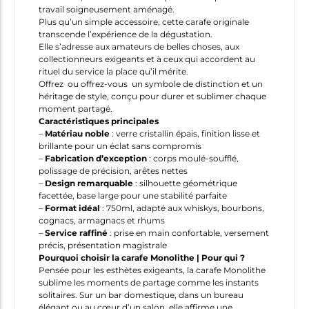
travail soigneusement aménagé.
Plus qu’un simple accessoire, cette carafe originale
transcende l’expérience de la dégustation.
Elle s’adresse aux amateurs de belles choses, aux
collectionneurs exigeants et à ceux qui accordent au
rituel du service la place qu’il mérite.
Offrez ou offrez-vous un symbole de distinction et un
héritage de style, conçu pour durer et sublimer chaque
moment partagé.
Caractéristiques principales
–
Matériau noble
: verre cristallin épais, finition lisse et
brillante pour un éclat sans compromis
–
Fabrication d’exception
: corps moulé-soufflé,
polissage de précision, arêtes nettes
–
Design remarquable
: silhouette géométrique
facettée, base large pour une stabilité parfaite
–
Format idéal
: 750ml, adapté aux whiskys, bourbons,
cognacs, armagnacs et rhums
–
Service raffiné
: prise en main confortable, versement
précis, présentation magistrale
Pourquoi choisir la carafe Monolithe | Pour qui ?
Pensée pour les esthètes exigeants, la carafe Monolithe
sublime les moments de partage comme les instants
solitaires. Sur un bar domestique, dans un bureau
élégant ou au cœur d’un salon, elle affirme une