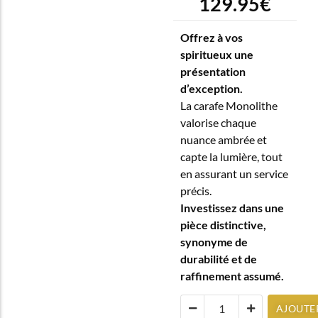
129.95
€
Offrez à vos
spiritueux une
présentation
d’exception.
La carafe Monolithe
valorise chaque
nuance ambrée et
capte la lumière, tout
en assurant un service
précis.
Investissez dans une
pièce distinctive,
synonyme de
durabilité et de
raffinement assumé.
AJOUTE