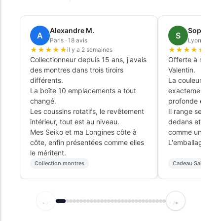
Alexandre M.
Sophie L.
A
S
Paris · 18 avis
Lyon · 9 avi
★
★
★
★
★
★
★
★
★
★
il y a 2 semaines
il y 
Collectionneur depuis 15 ans, j'avais
Offerte à mon ma
des montres dans trois tiroirs
Valentin.
différents.
La couleur émer
La boîte 10 emplacements a tout
exactement cell
changé.
profonde et élé
Les coussins rotatifs, le revêtement
Il range ses tro
intérieur, tout est au niveau.
dedans et ça tr
Mes Seiko et ma Longines côte à
comme un objet 
côte, enfin présentées comme elles
L'emballage cade
le méritent.
Collection montres
Cadeau Saint-Vale
←
→