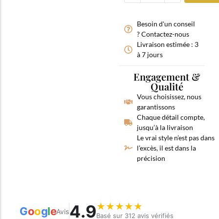
Besoin d'un conseil
? Contactez-nous
Livraison estimée : 3
à 7 jours
Engagement &
Qualité
Vous choisissez, nous
garantissons
Chaque détail compte,
jusqu’à la livraison
Le vrai style n’est pas dans
l’excès, il est dans la
précision
4.9
★
★
★
★
★
G
o
o
g
l
e
Avis
Basé sur 312 avis vérifiés