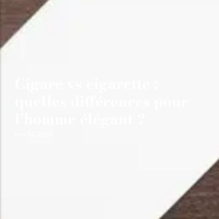
Cigare vs cigarette :
quelles différences pour
l’homme élégant ?
mai 24, 2026