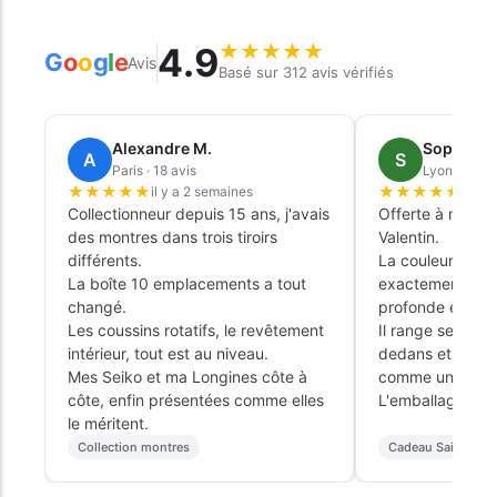
4.9
★
★
★
★
★
G
o
o
g
l
e
Avis
Basé sur 312 avis vérifiés
Alexandre M.
Sophie L.
A
S
Paris · 18 avis
Lyon · 9 avi
★
★
★
★
★
★
★
★
★
★
il y a 2 semaines
il y 
Collectionneur depuis 15 ans, j'avais
Offerte à mon ma
des montres dans trois tiroirs
Valentin.
différents.
La couleur émer
La boîte 10 emplacements a tout
exactement cell
changé.
profonde et élé
Les coussins rotatifs, le revêtement
Il range ses tro
intérieur, tout est au niveau.
dedans et ça tr
Mes Seiko et ma Longines côte à
comme un objet 
côte, enfin présentées comme elles
L'emballage cade
le méritent.
Collection montres
Cadeau Saint-Vale