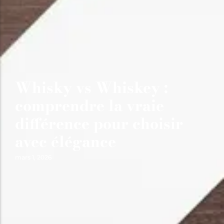
Whisky vs Whiskey :
comprendre la vraie
différence pour choisir
avec élégance
mars 1, 2026