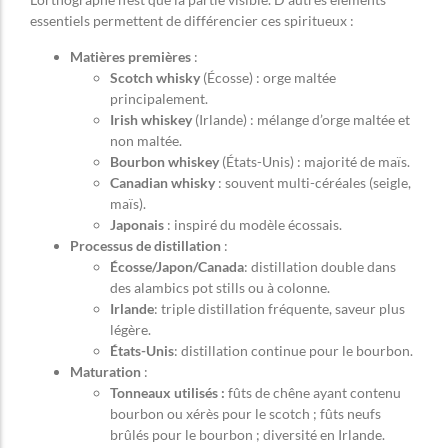
essentiels permettent de différencier ces spiritueux :
Matières premières
:
Scotch whisky
(Écosse) : orge maltée
principalement.
Irish whiskey
(Irlande) : mélange d’orge maltée et
non maltée.
Bourbon whiskey
(États-Unis) : majorité de maïs.
Canadian whisky
: souvent multi-céréales (seigle,
maïs).
Japonais
: inspiré du modèle écossais.
Processus de distillation
:
Écosse/Japon/Canada
: distillation double dans
des alambics pot stills ou à colonne.
Irlande
: triple distillation fréquente, saveur plus
légère.
États-Unis
: distillation continue pour le bourbon.
Maturation
:
Tonneaux utilisés :
fûts de chêne ayant contenu
bourbon ou xérès pour le scotch ; fûts neufs
brûlés pour le bourbon ; diversité en Irlande.