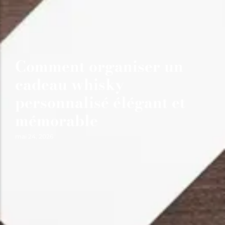
Comment organiser un
cadeau whisky
personnalisé élégant et
mémorable
mai 24, 2026