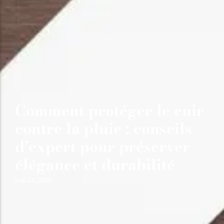
Comment protéger le cuir
contre la pluie : conseils
d’expert pour préserver
élégance et durabilité
mai 25, 2026