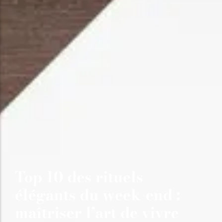
Top 10 des rituels
élégants du week-end :
maîtriser l’art de vivre