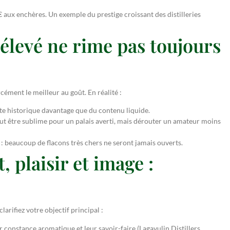
 aux enchères. Un exemple du prestige croissant des distilleries
élevé ne rime pas toujours
rcément le meilleur au goût. En réalité :
xte historique davantage que du contenu liquide.
peut être sublime pour un palais averti, mais dérouter un amateur moins
n : beaucoup de flacons très chers ne seront jamais ouverts.
 plaisir et image :
larifiez votre objectif principal :
 constance aromatique et leur savoir-faire (Lagavulin Distillers