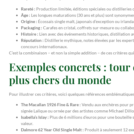
Rareté :
Production limitée, éditions spéciales ou distilleries 
Âge :
Les longues maturations (30 ans et plus) sont synonymes
Origine :
Écossais single malt, japonais d’exception ou irlanda
Packaging :
Carafes en cristal, coffrets sur-mesure ou collab
Histoire :
Lien avec des événements historiques, distillation
Réputation :
Distillerie mythique, notes élevées par les exp
concours internationaux.
C’est la combinaison – et non la simple addition – de ces critères qui
Exemples concrets : tour 
plus chers du monde
Pour illustrer ces critères, voici quelques références emblématiques
The Macallan 1926 Fine & Rare :
Vendu aux enchères pour près
signée Lalique ou ornée par des artistes comme Michael Dillo
Isabella’s Islay :
Plus de 6 millions d’euros pour une bouteille ser
valeur.
Dalmore 62 Year Old Single Malt :
Produit à seulement 12 exe