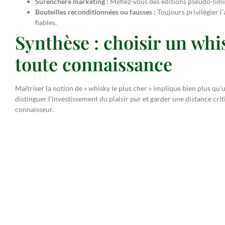
Surenchère marketing :
Méfiez-vous des éditions pseudo-limité
Bouteilles reconditionnées ou fausses :
Toujours privilégier l
fiables.
Synthèse : choisir un wh
toute connaissance
Maîtriser la notion de « whisky le plus cher » implique bien plus qu’
distinguer l’investissement du plaisir pur et garder une distance cr
connaisseur.
Pour aller plus loin dans votre exploration ou découvrir une sélect
découvrez notre univers whisky premium
.
Explorer
Univers whisky
Cave à cigares
Style de 