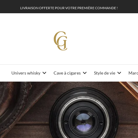
L
I
V
R
A
I
S
O
N
O
F
F
E
R
O
U
R
V
O
T
R
E
P
R
E
M
I
È
R
E
C
O
M
M
A
N
D
E
!
T
E
P
Univers whisky
Cave à cigares
Style de vie
Maro