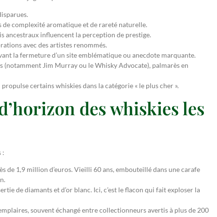
disparues.
 de complexité aromatique et de rareté naturelle.
is ancestraux influencent la perception de prestige.
orations avec des artistes renommés.
 avant la fermeture d’un site emblématique ou anecdote marquante.
erts (notamment Jim Murray ou le Whisky Advocate), palmarès en
 propulse certains whiskies dans la catégorie « le plus cher ».
d’horizon des whiskies les
 :
 de 1,9 million d’euros. Vieilli 60 ans, embouteillé dans une carafe
n.
tie de diamants et d’or blanc. Ici, c’est le flacon qui fait exploser la
mplaires, souvent échangé entre collectionneurs avertis à plus de 200