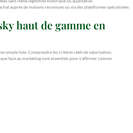
es sans réelle légitimité historique ou qualitative.
’achat auprès de maisons reconnues ou via des plateformes spécialisées
isky haut de gamme en
une simple liste. Comprendre les critères réels de valorisation,
itique face au marketing sont essentiels pour s’affirmer comme
ion pointue adaptée à vos exigences d’élégance masculine,
 la boutique
vie
Maroquinerie
Engagement & Qualité