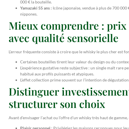
000 € la bouteille.
Yamazaki 55 ans :
Icône japonaise, vendue à plus de 700 000 €
nippones.
Mieux comprendre : prix 
avec qualité sensorielle
L’erreur fréquente consiste à croire que le whisky le plus cher est fo
Certaines bouteilles tirent leur valeur du design ou du conte
L’expérience gustative reste subjective : un single malt rare 
habitué aux profils puissants et atypiques.
L’effet collection prime souvent sur l’intention de dégustatio
Distinguer investissement,
structurer son choix
Avant d’envisager l’achat ou l’offre d’un whisky très haut de gamme, c
Plaisir personnel :
Privilégiez les maisons reconnues pour leur