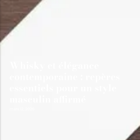
Whisky et élégance
contemporaine : repères
essentiels pour un style
masculin affirmé
mars 12, 2026