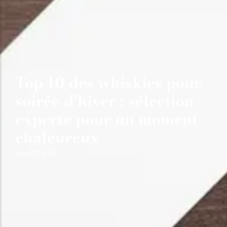
Top 10 des whiskies pour
soirée d’hiver : sélection
experte pour un moment
chaleureux
mars 27, 2026