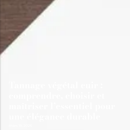
Tannage végétal cuir :
comprendre, choisir et
maîtriser l’essentiel pour
une élégance durable
mars 19, 2026