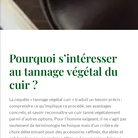
Pourquoi s’intéresser
au tannage végétal du
cuir ?
La requête « tannage végétal cuir » traduit un besoin précis :
comprendre ce qu’implique ce procédé, ses avantages
concrets, et savoir reconnaître un cuir tanné végétalement
parmi d’autres options. Pour l’homme exigeant, il ne s’agit pas
seulement de terminologie technique mais d’un critère de
choix déterminant pour des accessoires raffinés, durables et