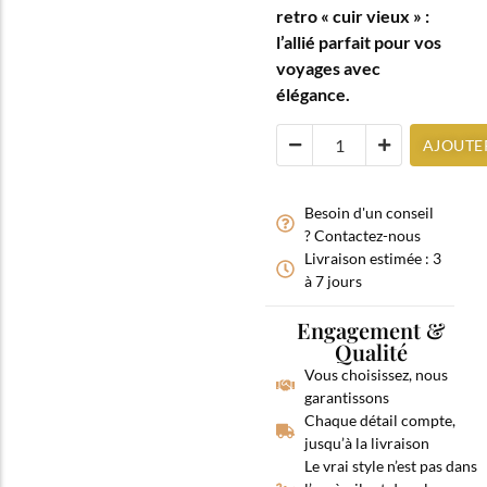
retro « cuir vieux » :
l’allié parfait pour vos
voyages avec
élégance.
AJOUTE
Besoin d'un conseil
? Contactez-nous
Livraison estimée : 3
à 7 jours
Engagement &
Qualité
Vous choisissez, nous
garantissons
Chaque détail compte,
jusqu’à la livraison
Le vrai style n’est pas dans