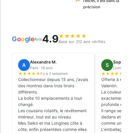
l’excès, il est dans la
précision
4.9
★
★
★
★
★
G
o
o
g
l
e
Avis
Basé sur 312 avis vérifiés
Alexandre M.
Sophie L.
A
S
Paris · 18 avis
Lyon · 9 avi
★
★
★
★
★
★
★
★
★
★
il y a 2 semaines
il y 
Collectionneur depuis 15 ans, j'avais
Offerte à mon ma
des montres dans trois tiroirs
Valentin.
différents.
La couleur émer
La boîte 10 emplacements a tout
exactement cell
changé.
profonde et élé
Les coussins rotatifs, le revêtement
Il range ses tro
intérieur, tout est au niveau.
dedans et ça tr
Mes Seiko et ma Longines côte à
comme un objet 
côte, enfin présentées comme elles
L'emballage cade