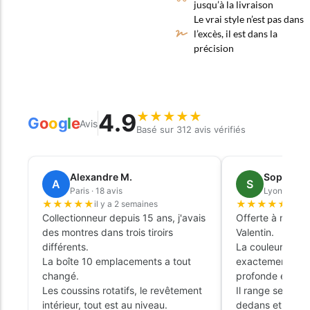
jusqu’à la livraison
Le vrai style n’est pas dans
l’excès, il est dans la
précision
4.9
★
★
★
★
★
G
o
o
g
l
e
Avis
Basé sur 312 avis vérifiés
Alexandre M.
Sophie L.
A
S
Paris · 18 avis
Lyon · 9 avi
★
★
★
★
★
★
★
★
★
★
il y a 2 semaines
il y 
Collectionneur depuis 15 ans, j'avais
Offerte à mon ma
des montres dans trois tiroirs
Valentin.
différents.
La couleur émer
La boîte 10 emplacements a tout
exactement cell
changé.
profonde et élé
Les coussins rotatifs, le revêtement
Il range ses tro
intérieur, tout est au niveau.
dedans et ça tr