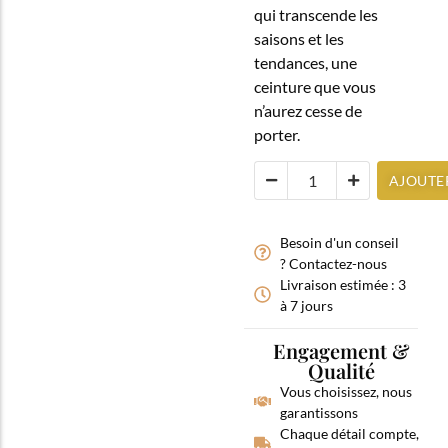
qui transcende les
saisons et les
tendances, une
ceinture que vous
n’aurez cesse de
porter.
AJOUTE
Besoin d'un conseil
? Contactez-nous
Livraison estimée : 3
à 7 jours
Engagement &
Qualité
Vous choisissez, nous
garantissons
Chaque détail compte,