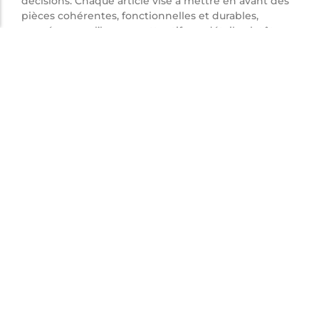
décisions. Chaque article vise à mettre en avant des
pièces cohérentes, fonctionnelles et durables,
pensées pour l’homme attentif aux détails plutôt
qu’aux effets de mode.