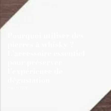
Pourquoi utiliser des
pierres à whisky ?
L’accessoire essentiel
pour préserver
l’expérience de
dégustation
mars 13, 2026