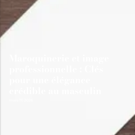
Maroquinerie et image
professionnelle : Clés
pour une élégance
crédible au masculin
mars 17, 2026