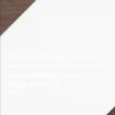
Glace sphérique whisky :
atout ou fausse bonne idée
pour sublimer votre
dégustation ?
mai 19, 2026