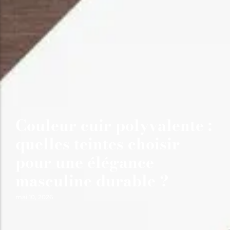
Couleur cuir polyvalente :
quelles teintes choisir
pour une élégance
masculine durable ?
mai 10, 2026