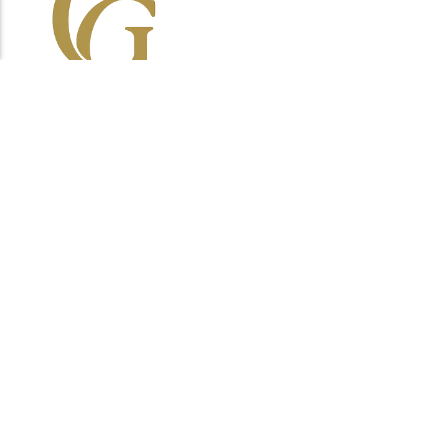
Élégance Masculine
Notre ligne éditoriale est simple : clarifier vos
décisions. Chaque article vise à mettre en avant des
pièces cohérentes, fonctionnelles et durables,
pensées pour l’homme attentif aux détails plutôt
qu’aux effets de mode.