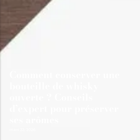
Comment conserver une
bouteille de whisky
ouverte ? Conseils
d’expert pour préserver
ses arômes
mars 22, 2026