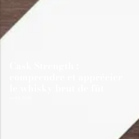
Cask Strength :
comprendre et apprécier
le whisky brut de fût
avril 5, 2026