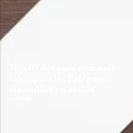
Top 10 des sacs cuir noir
intemporels : l’élégance
masculine en action
mars 19, 2026