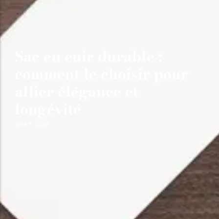
Sac en cuir durable :
comment le choisir pour
allier élégance et
longévité
avril 7, 2026