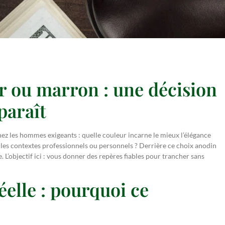
ir ou marron : une décision
paraît
ez les hommes exigeants : quelle couleur incarne le mieux l’élégance
us les contextes professionnels ou personnels ? Derrière ce choix anodin
. L’objectif ici : vous donner des repères fiables pour trancher sans
elle : pourquoi ce