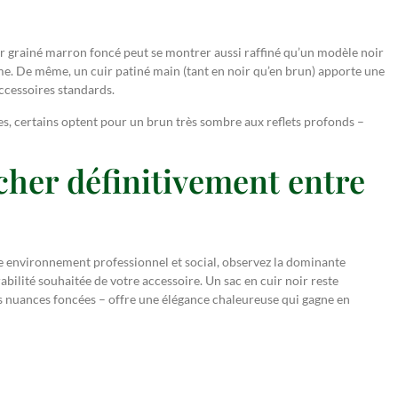
uir grainé marron foncé peut se montrer aussi raffiné qu’un modèle noir
isme. De même, un cuir patiné main (tant en noir qu’en brun) apporte une
ccessoires standards.
s, certains optent pour un brun très sombre aux reflets profonds –
her définitivement entre
re environnement professionnel et social, observez la dominante
bilité souhaitée de votre accessoire. Un sac en cuir noir reste
es nuances foncées – offre une élégance chaleureuse qui gagne en
llence masculine — textures nobles, finitions irréprochables — explorez