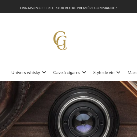
L
I
V
R
A
I
S
O
N
O
F
F
E
R
O
U
R
V
O
T
R
E
P
R
E
M
I
È
R
E
C
O
M
M
A
N
D
E
!
T
E
Univers whisky
Cave à cigares
Style de vie
Maro