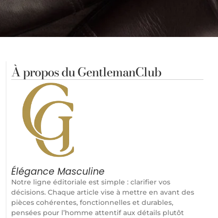
À propos du GentlemanClub
Élégance Masculine
Notre ligne éditoriale est simple : clarifier vos
décisions. Chaque article vise à mettre en avant des
pièces cohérentes, fonctionnelles et durables,
pensées pour l’homme attentif aux détails plutôt