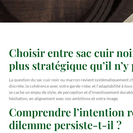
Choisir entre sac cuir no
plus stratégique qu’il n’y 
La question du sac cuir noir ou marron revient systématiquement ch
discrète, la cohérence avec votre garde-robe, et l’adaptabilité à to
se cache un enjeu de style, de perception et d’investissement durable
hésitation, en alignement avec vos ambitions et votre image.
Comprendre l’intention ré
dilemme persiste-t-il ?