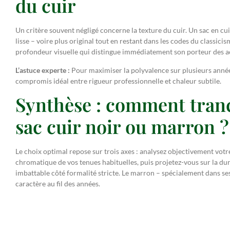
du cuir
Un critère souvent négligé concerne la texture du cuir. Un sac en c
lisse – voire plus original tout en restant dans les codes du classic
profondeur visuelle qui distingue immédiatement son porteur des a
L’astuce experte :
Pour maximiser la polyvalence sur plusieurs année
compromis idéal entre rigueur professionnelle et chaleur subtile.
Synthèse : comment tranc
sac cuir noir ou marron ?
Le choix optimal repose sur trois axes : analysez objectivement vot
chromatique de vos tenues habituelles, puis projetez-vous sur la dura
imbattable côté formalité stricte. Le marron – spécialement dans s
caractère au fil des années.
Pour découvrir des modèles sélectionnés selon ces exigences d’exce
notre collection dédiée :
https://gentlemanclub.fr/maroquinerie/
.