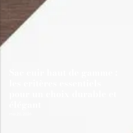
Sac cuir haut de gamme :
les critères essentiels
pour un choix durable et
élégant
mai 20, 2026