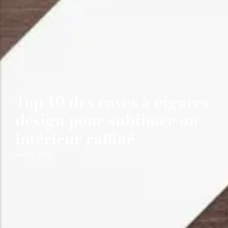
Top 10 des caves à cigares
design pour sublimer un
intérieur raffiné
mai 12, 2026