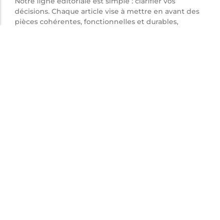
Notre ligne éditoriale est simple : clarifier vos
décisions. Chaque article vise à mettre en avant des
pièces cohérentes, fonctionnelles et durables,
pensées pour l’homme attentif aux détails plutôt
qu’aux effets de mode.