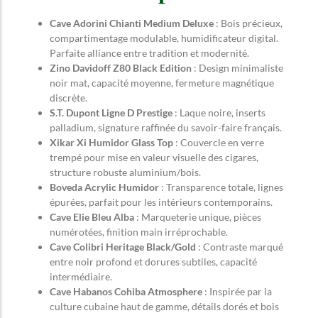
Cave Adorini Chianti Medium Deluxe
: Bois précieux,
compartimentage modulable, humidificateur digital.
Parfaite alliance entre tradition et modernité.
Zino Davidoff Z80 Black Edition
: Design minimaliste
noir mat, capacité moyenne, fermeture magnétique
discrète.
S.T. Dupont Ligne D Prestige
: Laque noire, inserts
palladium, signature raffinée du savoir-faire français.
Xikar Xi Humidor Glass Top
: Couvercle en verre
trempé pour mise en valeur visuelle des cigares,
structure robuste aluminium/bois.
Boveda Acrylic Humidor
: Transparence totale, lignes
épurées, parfait pour les intérieurs contemporains.
Cave Elie Bleu Alba
: Marqueterie unique, pièces
numérotées, finition main irréprochable.
Cave Colibri Heritage Black/Gold
: Contraste marqué
entre noir profond et dorures subtiles, capacité
intermédiaire.
Cave Habanos Cohiba Atmosphere
: Inspirée par la
culture cubaine haut de gamme, détails dorés et bois