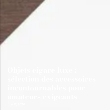
Objets cigare luxe :
sélection des accessoires
incontournables pour
amateurs exigeants
mai 17, 2026