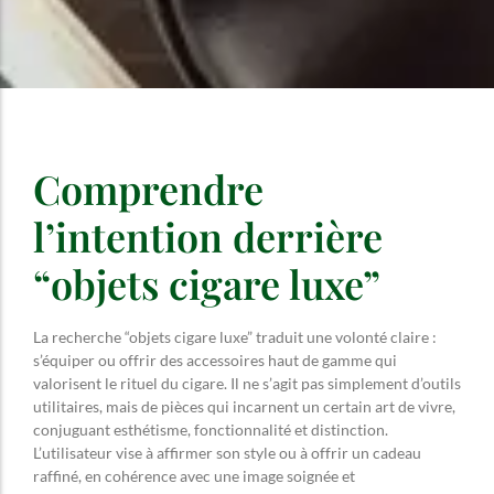
Comprendre
l’intention derrière
“objets cigare luxe”
La recherche “objets cigare luxe” traduit une volonté claire :
s’équiper ou offrir des accessoires haut de gamme qui
valorisent le rituel du cigare. Il ne s’agit pas simplement d’outils
utilitaires, mais de pièces qui incarnent un certain art de vivre,
conjuguant esthétisme, fonctionnalité et distinction.
L’utilisateur vise à affirmer son style ou à offrir un cadeau
raffiné, en cohérence avec une image soignée et