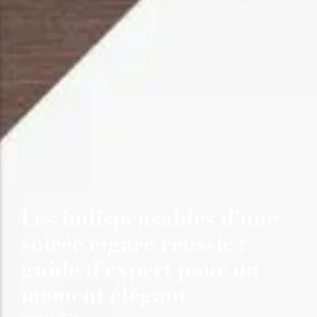
Les indispensables d’une
soirée cigare réussie :
guide d’expert pour un
moment élégant
mars 12, 2026