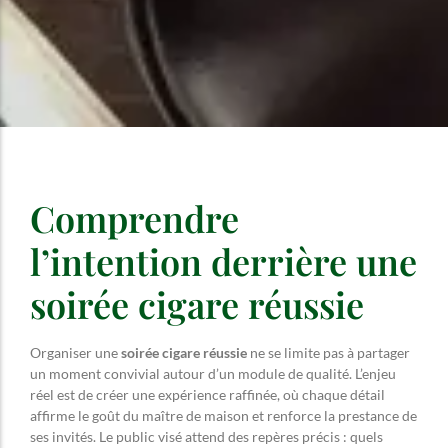
Comprendre
l’intention derrière une
soirée cigare réussie
Organiser une
soirée cigare réussie
ne se limite pas à partager
un moment convivial autour d’un module de qualité. L’enjeu
réel est de créer une expérience raffinée, où chaque détail
affirme le goût du maître de maison et renforce la prestance de
ses invités. Le public visé attend des repères précis : quels