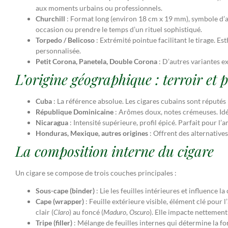
aux moments urbains ou professionnels.
Churchill
: Format long (environ 18 cm x 19 mm), symbole d’au
occasion ou prendre le temps d’un rituel sophistiqué.
Torpedo / Belicoso
: Extrémité pointue facilitant le tirage. E
personnalisée.
Petit Corona, Panetela, Double Corona
: D’autres variantes ex
L’origine géographique : terroir et p
Cuba
: La référence absolue. Les cigares cubains sont réputés
République Dominicaine
: Arômes doux, notes crémeuses. Idéal
Nicaragua
: Intensité supérieure, profil épicé. Parfait pour l’
Honduras, Mexique, autres origines
: Offrent des alternative
La composition interne du cigare
Un cigare se compose de trois couches principales :
Sous-cape (binder)
: Lie les feuilles intérieures et influence l
Cape (wrapper)
: Feuille extérieure visible, élément clé pour 
clair (
Claro
) au foncé (
Maduro
,
Oscuro
). Elle impacte nettement
Tripe (filler)
: Mélange de feuilles internes qui détermine la fo