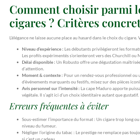
Comment choisir parmi le
cigares ? Critères concre
L’élégance ne laisse aucune place au hasard dans le choix du cigare. 
Niveau d’expérience :
Les débutants privilégieront les format
Les profils expérimentés s’orienteront vers des Churchill ou 
Délai disponible :
Un Robusto offre une dégustation maîtrisée
d’attention.
Moment & contexte :
Pour un rendez-vous professionnel ou un
d’événements marquants ou festifs, misez sur des pièces iconi
Avis personnel sur l’intensité :
La cape Maduro apporte puissan
végétale. Il s’agit ici d’un choix identitaire autant que gustatif.
Erreurs fréquentes à éviter
Sous-estimer l’importance du format : Un cigare trop long ou 
niveau du fumeur.
Négliger l’origine du tabac : Le prestige ne remplace pas touj
si c’est un cadeau.