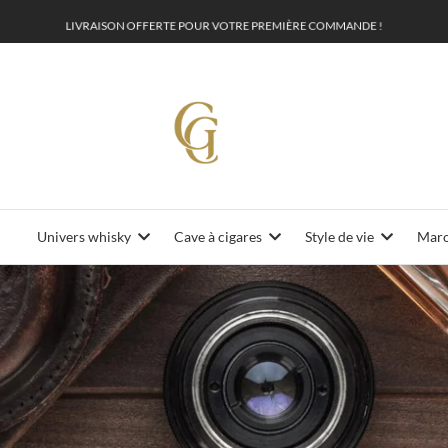
L
I
V
R
A
I
S
O
N
O
F
F
E
P
O
U
R
V
O
T
R
E
P
R
E
M
I
È
R
E
C
O
M
M
A
N
D
E
!
R
T
E
Univers whisky
Cave à cigares
Style de vie
Maro