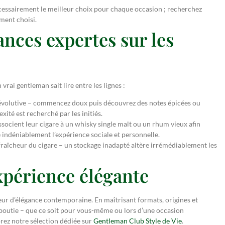
écessairement le meilleur choix pour chaque occasion ; recherchez
oment choisi.
ances expertes sur les
vrai gentleman sait lire entre les lignes :
 évolutive – commencez doux puis découvrez des notes épicées ou
ité est recherché par les initiés.
ocient leur cigare à un whisky single malt ou un rhum vieux afin
 indéniablement l’expérience sociale et personnelle.
 fraîcheur du cigare – un stockage inadapté altère irrémédiablement les
xpérience élégante
ueur d’élégance contemporaine. En maîtrisant formats, origines et
aboutie – que ce soit pour vous-même ou lors d’une occasion
lorez notre sélection dédiée sur
Gentleman Club Style de Vie
.