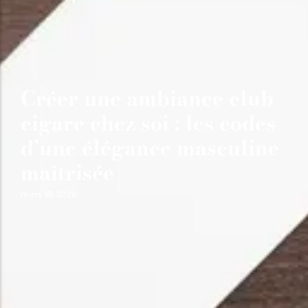
Créer une ambiance club
cigare chez soi : les codes
d’une élégance masculine
maîtrisée
mars 18, 2026