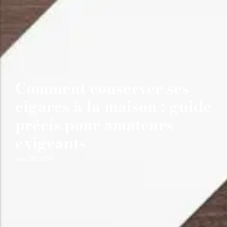
Comment conserver ses
cigares à la maison : guide
précis pour amateurs
exigeants
mai 22, 2026