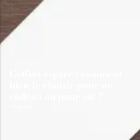
Coffret cigare : comment
bien le choisir pour un
cadeau ou pour soi ?
mai 15, 2026