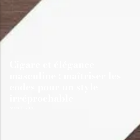
Cigare et élégance
masculine : maîtriser les
codes pour un style
irréprochable
mars 31, 2026