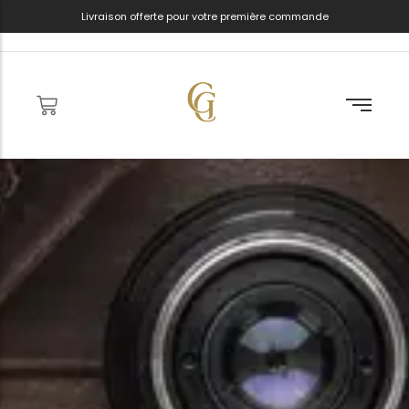
Livraison offerte pour votre première commande
Services à whisky
Caves à cigares
Cravates
Portefeuilles
Carafes à whisky
Coupe-cigares
Noeuds papillon
Ceintures
Verres à whisky
Étuis à cigares
Gants
Sacs de voyage
Pierres à whisky
Cendriers
Ceintures
Boutons de manchette
Boites à montres