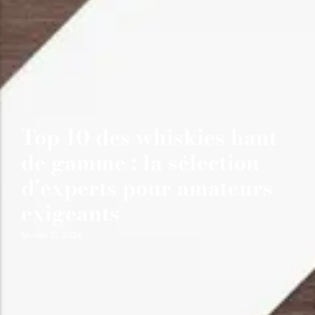
Top 10 des whiskies haut
de gamme : la sélection
d’experts pour amateurs
exigeants
février 21, 2026