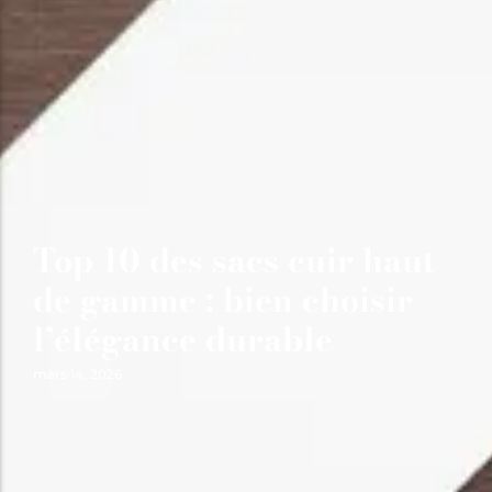
Top 10 des sacs cuir haut
de gamme : bien choisir
l’élégance durable
mars 14, 2026