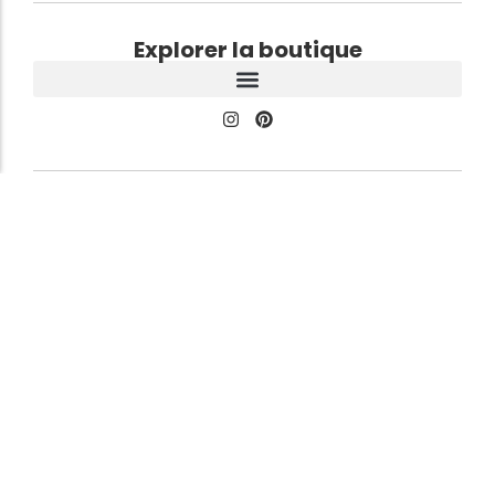
Explorer la boutique
À propos du GentlemanClub
Élégance Masculine
Notre ligne éditoriale est simple : clarifier vos