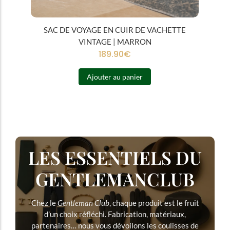
SAC DE VOYAGE EN CUIR DE VACHETTE
VINTAGE | MARRON
189.90
€
Ajouter au panier
LES ESSENTIELS DU
GENTLEMANCLUB
Chez le
Gentleman Club
, chaque produit est le fruit
d’un choix réfléchi. Fabrication, matériaux,
partenaires… nous vous dévoilons les coulisses de