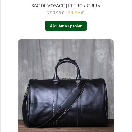
SAC DE VOYAGE | RETRO « CUIR »
199.95
€
299.95
€
Ajouter au panier