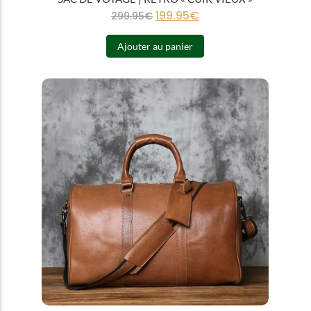
199.95
€
299.95
€
Ajouter au panier