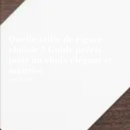
Quelle taille de cigare
choisir ? Guide précis
pour un choix élégant et
maîtrisé
mars 25, 2026