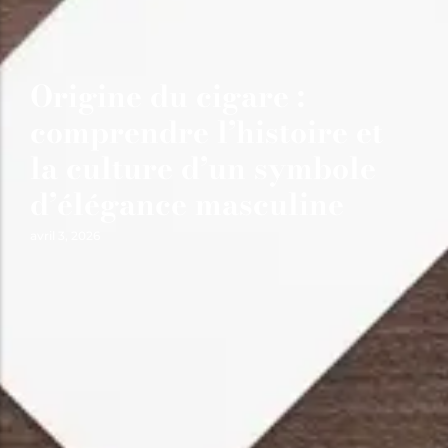
Origine du cigare :
comprendre l’histoire et
la culture d’un symbole
d’élégance masculine
avril 3, 2026