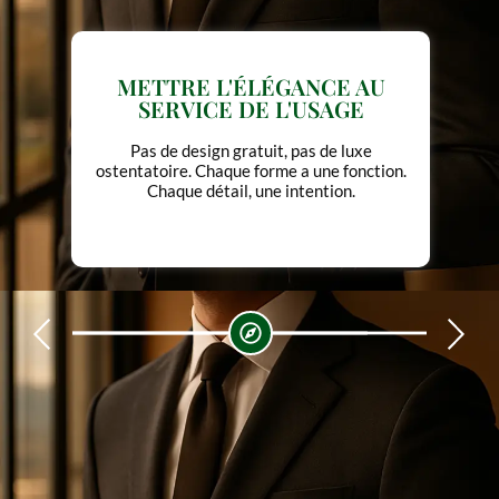
TTRE L'ÉLÉGANCE AU
NE 
SERVICE DE L'USAGE
Ce que 
que 
s de design gratuit, pas de luxe
toire. Chaque forme a une fonction.
Chaque détail, une intention.