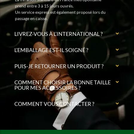
prend entre 3 à 15 jours ouvrés.
Un service express est également proposé lors du
passage en caisse.
LIVREZ-VOUS À L’INTERNATIONAL ?
L’EMBALLAGE EST-IL SOIGNÉ ?
PUIS-JE RETOURNER UN PRODUIT ?
COMMENT CHOISIR LA BONNE TAILLE
POUR MES ACCESSOIRES ?
COMMENT VOUS CONTACTER ?