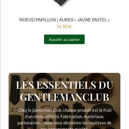
NOEUD PAPILLON | AUREA « JAUNE PASTEL »
14.95
€
Ajouter au panier
LES ESSENTIELS DU
GENTLEMANCLUB
Chez le
Gentleman Club
, chaque produit est le fruit
d’un choix réfléchi. Fabrication, matériaux,
partenaires… nous vous dévoilons les coulisses de