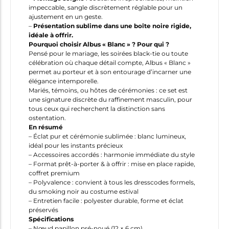
impeccable, sangle discrètement réglable pour un
ajustement en un geste.
–
Présentation sublime dans une boîte noire rigide,
idéale à offrir.
Pourquoi choisir Albus « Blanc » ? Pour qui ?
Pensé pour le mariage, les soirées black-tie ou toute
célébration où chaque détail compte, Albus « Blanc »
permet au porteur et à son entourage d’incarner une
élégance intemporelle.
Mariés, témoins, ou hôtes de cérémonies : ce set est
une signature discrète du raffinement masculin, pour
tous ceux qui recherchent la distinction sans
ostentation.
En résumé
– Éclat pur et cérémonie sublimée : blanc lumineux,
idéal pour les instants précieux
– Accessoires accordés : harmonie immédiate du style
– Format prêt-à-porter & à offrir : mise en place rapide,
coffret premium
– Polyvalence : convient à tous les dresscodes formels,
du smoking noir au costume estival
– Entretien facile : polyester durable, forme et éclat
préservés
Spécifications
– Nœud papillon pré-noué (12 × 6 cm)