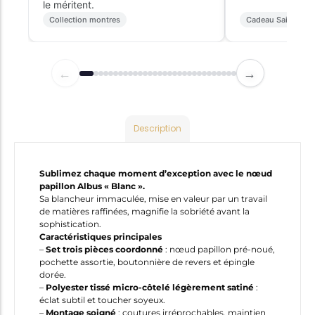
le méritent.
Collection montres
Cadeau Saint-Vale
←
→
Description
Sublimez chaque moment d’exception avec le nœud
papillon Albus « Blanc ».
Sa blancheur immaculée, mise en valeur par un travail
de matières raffinées, magnifie la sobriété avant la
sophistication.
Caractéristiques principales
–
Set trois pièces coordonné
: nœud papillon pré-noué,
pochette assortie, boutonnière de revers et épingle
dorée.
–
Polyester tissé micro-côtelé légèrement satiné
:
éclat subtil et toucher soyeux.
–
Montage soigné
: coutures irréprochables, maintien