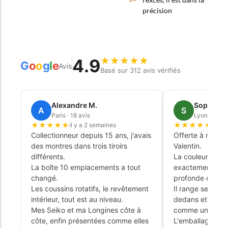
précision
4.9
★
★
★
★
★
G
o
o
g
l
e
Avis
Basé sur 312 avis vérifiés
Alexandre M.
Sophie L.
A
S
Paris · 18 avis
Lyon · 9 avi
★
★
★
★
★
★
★
★
★
★
il y a 2 semaines
il y 
Collectionneur depuis 15 ans, j'avais
Offerte à mon ma
des montres dans trois tiroirs
Valentin.
différents.
La couleur émer
La boîte 10 emplacements a tout
exactement cell
changé.
profonde et élé
Les coussins rotatifs, le revêtement
Il range ses tro
intérieur, tout est au niveau.
dedans et ça tr
Mes Seiko et ma Longines côte à
comme un objet 
côte, enfin présentées comme elles
L'emballage cade