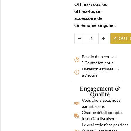
Offrez-vous, ou
offrez-lui, un
accessoire de
cérémonie singulier.
AJOUTE
Besoin d'un conseil
? Contactez-nous
Livraison estimée : 3
à 7 jours
Engagement &
Qualité
Vous choisissez, nous
garantissons
Chaque détail compte,
jusqu’à la livraison
Le vrai style n’est pas dans
l’excès, il est dans la