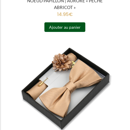
NOEUD PAPILLON | AURORE « PÊCHE
ABRICOT »
14.95
€
Ajouter au panier