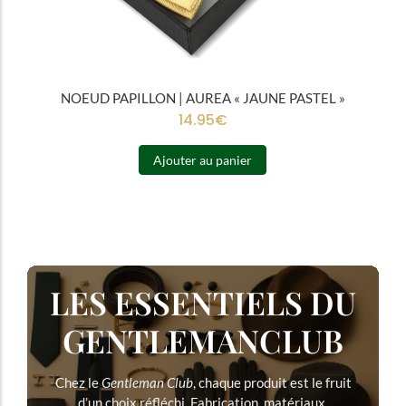
NOEUD PAPILLON | AUREA « JAUNE PASTEL »
14.95
€
Ajouter au panier
LES ESSENTIELS DU
GENTLEMANCLUB
Chez le
Gentleman Club
, chaque produit est le fruit
d’un choix réfléchi. Fabrication, matériaux,