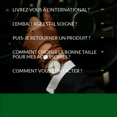
LIVREZ-VOUS À L’INTERNATIONAL ?
L’EMBALLAGE EST-IL SOIGNÉ ?
PUIS-JE RETOURNER UN PRODUIT ?
COMMENT CHOISIR LA BONNE TAILLE
POUR MES ACCESSOIRES ?
COMMENT VOUS CONTACTER ?