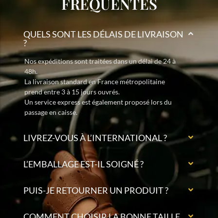
FRÉQUENTES
QUELS SONT LES DÉLAIS DE LIVRAISON
?
Nos expéditions sont traitées dans un délai de 24 à
48h.
La livraison standard en France métropolitaine
prend entre 3 à 15 jours ouvrés.
Un service express est également proposé lors du
passage en caisse.
LIVREZ-VOUS À L’INTERNATIONAL ?
L’EMBALLAGE EST-IL SOIGNÉ ?
PUIS-JE RETOURNER UN PRODUIT ?
COMMENT CHOISIR LA BONNE TAILLE