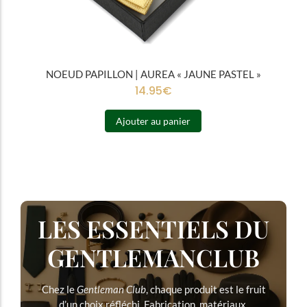
NOEUD PAPILLON | AUREA « JAUNE PASTEL »
14.95
€
Ajouter au panier
LES ESSENTIELS DU
GENTLEMANCLUB
Chez le
Gentleman Club
, chaque produit est le fruit
d’un choix réfléchi. Fabrication, matériaux,