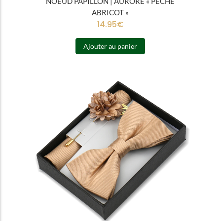
NOEUD PAPILLON | AURORE « PÊCHE
ABRICOT »
14.95
€
Ajouter au panier